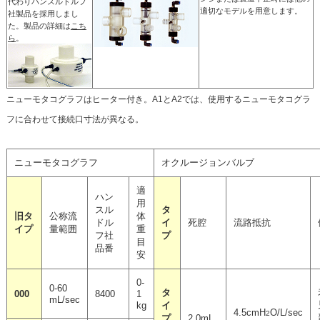
代わりハンスルドルフ
適切なモデルを⽤意します。
社製品を採⽤しまし
た。製品の詳細は
こち
ら
。
ニューモタコグラフはヒーター付き。A1とA2では、使⽤するニューモタコグラ
フに合わせて接続⼝寸法が異なる。
ニューモタコグラフ
オクルージョンバルブ
適
ハン
用
スル
タ
旧タ
公称流
体
ドル
イ
死腔
流路抵抗
イプ
量範囲
重
フ社
プ
目
品番
安
0-
0-60
タ
000
8400
1
mL/sec
kg
イ
4.5cmH
O/L/sec
2
プ
2.0mL