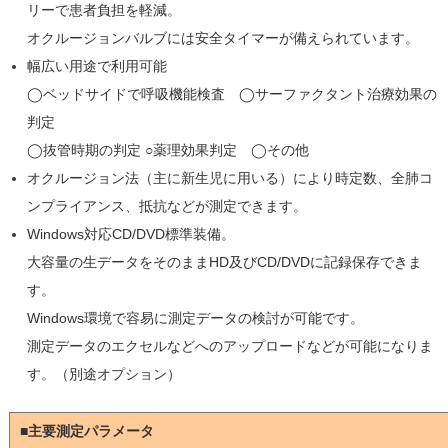
リーで患者負担を軽減。
オクルージョンバルブには安全タイマーが備えられています。
幅広い⽤途で利⽤可能
◯ベッドサイドで呼吸機能検査 ◯サーファクタント治療効果の
判定
◯抜管時期の判定 ○薬理効果判定 ◯その他
オクルージョン法（主に新生児に用いる）により時定数、全肺コ
ンプライアンス、抵抗などが測定できます。
Windows対応CD/DVD標準装備。
⼤容量の⽣データをそのままHD及びCD/DVDに記録保存できま
す。
Windows環境で容易に測定データの検討が可能です。
測定データのエクセルなどへのアップロードなどが可能になりま
す。（別途オプション）
■主要測定パラメータ