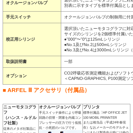
選択頂いたニューモタコグラフに対
オクルージョンバルブ
別表に⽰すタイプを標準付属品とし
⼿元スイッチ
オクールジョンバルブの制御⽤に付
選択頂いたニューモタコグラフに対
サイズのシリンジを2個標準付属い
校正⽤シリンジ
●”000″〜”0″は125mLシリンジ
●No.1及びNo.2は500mLシリンジ
●No.3及びNo.4は3000mLシリン
取扱説明書
一部
CO2呼吸応答測定機能およびソフト
オプション
＜CAPNO-GRAPHICS, P100測定ソフ
■
ARFEL Ⅲ アクセサリ（付属品）
ニューモタコグラ
オクルージョンバルブ
プリンタ
フ
⼿元スイッチ操作により呼吸
標準付属品︓HP OFFICE JET
（ハンス・ルドル
回路の切替・閉塞を内蔵コン
100 MOBIL PRINNTER
フ社製）
または相当品（平成24年春現
プレッサーの圧⼒で⾏う低抵
在）なおメーカーのモデルチェ
抗・⼩死腔のバルブです。
従来のメタボ社製品に
ンジまたは製造中⽌時には他の