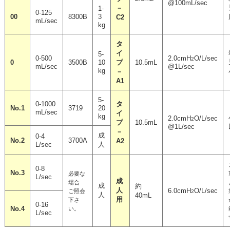
@100mL/sec
－
1-
0-125
00
8300B
3
C2
mL/sec
kg
タ
イ
5-
0-500
2.0cmH
O/L/sec
2
0
3500B
10
プ
10.5mL
mL/sec
@1L/sec
kg
－
A1
5-
0-1000
タ
No.1
3719
20
mL/sec
イ
kg
2.0cmH
O/L/sec
2
プ
10.5mL
@1L/sec
－
成
0-4
No.2
3700A
A2
L/sec
人
0-8
No.3
必要な
L/sec
成
場合
成
約
人
6.0cmH
O/L/sec
ご照会
2
人
40mL
用
下さ
0-16
No.4
い。
L/sec