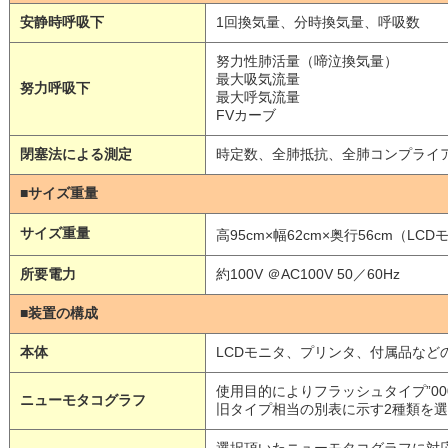
安静時呼吸下
1回換気量、分時換気量、呼吸数
努⼒性肺活量（啼泣換気量）
最⼤吸気流量
努⼒呼吸下
最⼤呼気流量
FVカーブ
閉塞法による測定
時定数、全肺抵抗、全肺コンプライ
■サイズ重量
サイズ重量
⾼95cm×幅62cm×奥⾏56cm（L
所要電⼒
約100V ＠AC100V 50／60Hz
■装置の構成
本体
LCDモニタ、プリンタ、付属品など
使⽤目的によりフラッシュタイプ”000
ニューモタコグラフ
旧タイプ相当の別表に⽰す2種類を