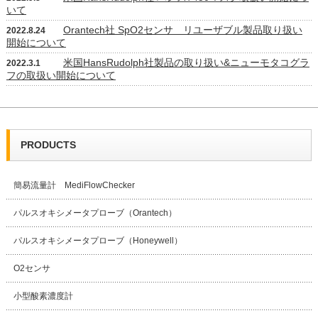
いて
Orantech社 SpO2センサ リユーザブル製品取り扱い
2022.8.24
開始について
米国HansRudolph社製品の取り扱い&ニューモタコグラ
2022.3.1
フの取扱い開始について
PRODUCTS
簡易流量計 MediFlowChecker
パルスオキシメータプローブ（Orantech）
パルスオキシメータプローブ（Honeywell）
O2センサ
小型酸素濃度計